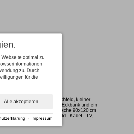
ien.
 Webseite optimal zu
rowserinformationen
erwendung zu. Durch
willigungen für die
.
aschine, 4 Platten-Ceran-Kochfeld, kleiner
Alle akzeptieren
findet sich ein Esstisch mit Eckbank und ein
afen Im Bad ist eine große Dusche 90x120 cm
(dt. Festnetz) sowie Flachbild - Kabel - TV,
hutzerklärung
·
Impressum
berg.