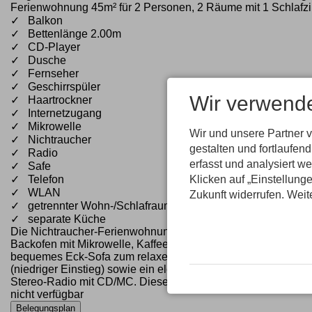
Ferienwohnung 45m² für 2 Personen, 2 Räume mit 1 Schlaf
✓ Balkon
✓ Bettenlänge 2.00m
✓ CD-Player
✓ Dusche
✓ Fernseher
✓ Geschirrspüler
Wir verwend
✓ Haartrockner
✓ Internetzugang
✓ Mikrowelle
Wir und unsere Partner 
✓ Nichtraucher
gestalten und fortlaufe
✓ Radio
erfasst und analysiert w
✓ Safe
✓ Telefon
Klicken auf „Einstellunge
✓ WLAN
Zukunft widerrufen. Weit
✓ getrennter Wohn-/Schlafraum
✓ separate Küche
Die Nichtraucher-Ferienwohnung "Schattenberg“ befindet sic
Backofen mit Mikrowelle, Kaffeemaschine, Wasserkocher, Eie
bequemes Eck-Sofa zum relaxen. Separates Doppelschlafzimm
(niedriger Einstieg) sowie ein elektrischer Handtuchwärmer,
Stereo-Radio mit CD/MC. Diese Wohnung hat einen Ost-Balko
nicht verfügbar
Belegungsplan