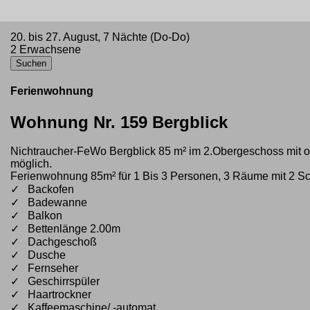
20. bis 27. August, 7 Nächte (Do-Do)
2 Erwachsene
Ferienwohnung
Wohnung Nr. 159 Bergblick
Nichtraucher-FeWo Bergblick 85 m² im 2.Obergeschoss mit o
möglich.
Ferienwohnung 85m² für 1 Bis 3 Personen, 3 Räume mit 2 S
✓ Backofen
✓ Badewanne
✓ Balkon
✓ Bettenlänge 2.00m
✓ Dachgeschoß
✓ Dusche
✓ Fernseher
✓ Geschirrspüler
✓ Haartrockner
✓ Kaffeemaschine/ -automat