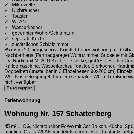
✓ Mikrowelle
✓ Nichtraucher
✓ Toaster
✓ WLAN
✓ Wasserkocher
✓ getrennter Wohn-/Schlafraum
✓ separate Küche
✓ zusätzliches Schlafzimmer
85 m² im 2.Obergeschoss Komfort-Ferienwohnung mit Ostbalko
Nachbarhaus (Fahrradgarage) Wohnzimmer: Südseite mit Glasf
TV, Radio mit MC/CD Küche: Essecke, großes 4 Platten Ceran
Kaffeemaschine, Wasserkocher, Toaster, Eierkocher, Handmix
Doppelbett (umstellbar in 2 Einzelbetten 90x200 cm) Einzel
WC, Kosmetikspiegel, Fön, ein separates WC mit großem Was
nicht verfügbar
Belegungsplan
Ferienwohnung
Wohnung Nr. 157 Schattenberg
45 m² 1. OG, Nichtraucher-FeWo mit Ost-Balkon. Küche: Spü
möglich. Gratis WLAN und telefonieren ins dt. Festnetz.Tief