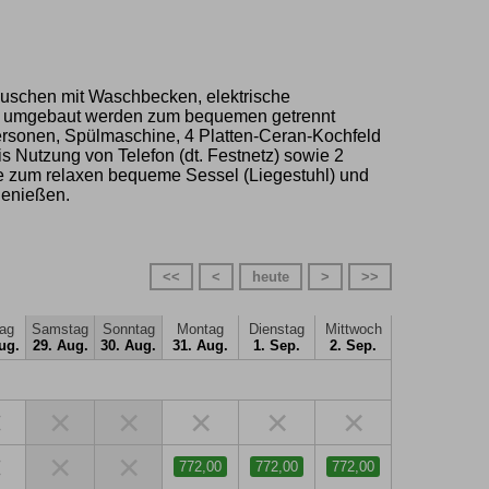
 Duschen mit Waschbecken, elektrische
ge umgebaut werden zum bequemen getrennt
rsonen, Spülmaschine, 4 Platten-Ceran-Kochfeld
s Nutzung von Telefon (dt. Festnetz) sowie 2
ie zum relaxen bequeme Sessel (Liegestuhl) und
genießen.
<<
<
heute
>
>>
tag
Samstag
Sonntag
Montag
Dienstag
Mittwoch
ug.
29. Aug.
30. Aug.
31. Aug.
1. Sep.
2. Sep.
×
×
×
×
×
×
×
×
×
772,00
772,00
772,00