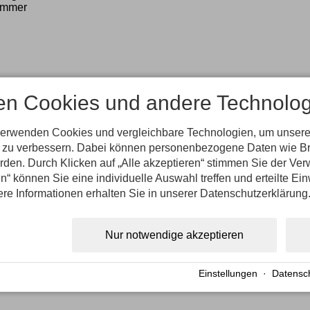
zimmer
en Cookies und andere Technolog
verwenden Cookies und vergleichbare Technologien, um unsere
nd zu verbessern. Dabei können personenbezogene Daten wie B
erden. Durch Klicken auf „Alle akzeptieren“ stimmen Sie der V
n“ können Sie eine individuelle Auswahl treffen und erteilte Ein
ere Informationen erhalten Sie in unserer Datenschutzerklärung
h im 1.Stock unseres Hauses. Die separate Küche ist mit Spülm
Nur notwendige akzeptieren
rkocher, Toaster und Handmixer ausgestattet. Im Wohnzimmer be
er. Es besteht die Möglichkeit in getrennten Räumen zu schl
 Fön und Kosmetikspiegel. WLAN und Gratis Nutzung von Telefon 
Einstellungen
·
Datensc
n mit Balkonmöbel für 2 Personen und Blick auf den Schatten