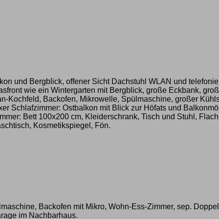
n und Bergblick, offener Sicht Dachstuhl WLAN und telefoniere
ront wie ein Wintergarten mit Bergblick, große Eckbank, große
-Kochfeld, Backofen, Mikrowelle, Spülmaschine, großer Kühlsch
er Schlafzimmer: Ostbalkon mit Blick zur Höfats und Balkonmöb
zimmer: Bett 100x200 cm, Kleiderschrank, Tisch und Stuhl, Fla
chtisch, Kosmetikspiegel, Fön.
lmaschine, Backofen mit Mikro, Wohn-Ess-Zimmer, sep. Doppel
garage im Nachbarhaus.