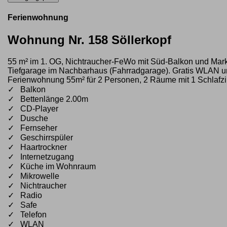
Ferienwohnung
Wohnung Nr. 158 Söllerkopf
55 m² im 1. OG, Nichtraucher-FeWo mit Süd-Balkon und Mar
Tiefgarage im Nachbarhaus (Fahrradgarage). Gratis WLAN und 
Ferienwohnung 55m² für 2 Personen, 2 Räume mit 1 Schlaf
✓ Balkon
✓ Bettenlänge 2.00m
✓ CD-Player
✓ Dusche
✓ Fernseher
✓ Geschirrspüler
✓ Haartrockner
✓ Internetzugang
✓ Küche im Wohnraum
✓ Mikrowelle
✓ Nichtraucher
✓ Radio
✓ Safe
✓ Telefon
✓ WLAN