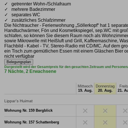
✓ getrennter Wohn-/Schlafraum
✓ mehrere Badezimmer
✓ separates WC
✓ zusätzliches Schlafzimmer
Die Nichtraucher - Ferienwohnung „Söllerkopf“ hat 1 separat
Handtuchwärmer, Fön und Kosmetikspiegel, sep.WC mit gro
schlafen, so können Sie diesem Raum noch als Wohnzimmer 
sowie Mikrowelle mit Heißluft und Grill, Kaffeemaschine, Wa
Flachbild - Kabel - TV, Stereo-Radio mit CD/MC. Auf dem gr
ein Tisch zum gemütlichen Essen mit einem Gläschen Bier 
nicht verfügbar
Belegungsplan
Dargestellt wird der Gesamtpreis für den gesuchten Zeitraum und Personen
7 Nächte, 2 Erwachsene
Mittwoch
Donnerstag
Freit
19. Aug.
20. Aug.
21. A
Lippar's Huimat
×
×
×
Wohnung Nr. 159 Bergblick
×
×
×
Wohnung Nr. 157 Schattenberg