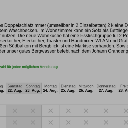
es Doppelschlafzimmer (umstellbar in 2 Einzelbetten) 2 kleine
ßem Waschbecken. Im Wohnzimmer kann ein Sofa als Bettlie
nutzen. Die neue Wohnküche hat eine Esstischgruppe für 2 Pe
sserkocher, Eierkocher, Toaster und Handmixer. WLAN und Grati
oßen Südbalkon mit Bergblick ist eine Markise vorhanden. Sow
oder unser gutes Bergwasser belebt nach dem Johann Grander 
zahl für jeden möglichen Anreisetag
ag
Samstag
Sonntag
Montag
Dienstag
Mittwoch
Donnerstag
Frei
ug.
22. Aug.
23. Aug.
24. Aug.
25. Aug.
26. Aug.
27. Aug.
28. A
×
×
×
×
×
×
×
×
×
×
×
×